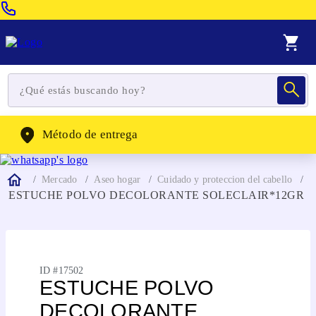
Venta Telefonica:
(604) 320-2130
WhatsApp:
(302) 262-4104
Método de entrega
Mercado
Aseo hogar
Cuidado y proteccion del cabello
ESTUCHE POLVO DECOLORANTE SOLECLAIR*12GR
ID #
17502
ESTUCHE POLVO
DECOLORANTE