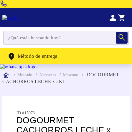
Venta Telefonica:
(604) 320-2130
WhatsApp:
(302) 262-4104
Método de entrega
DOGOURMET
Mercado
Abarrotes
Mascotas
CACHORROS LECHE x 2KL
ID #
15073
DOGOURMET
CACHORROS LECHE x