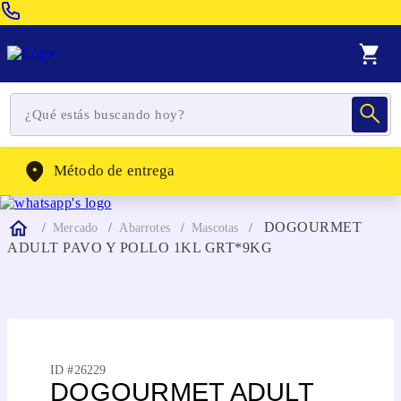
Venta Telefonica:
(604) 320-2130
WhatsApp:
(302) 262-4104
Método de entrega
DOGOURMET
Mercado
Abarrotes
Mascotas
ADULT PAVO Y POLLO 1KL GRT*9KG
ID #
26229
DOGOURMET ADULT