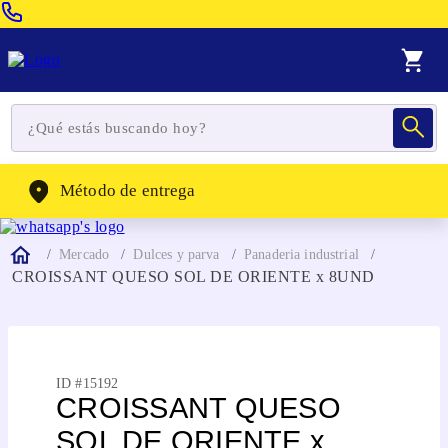
Venta Telefonica:
(604) 320-2130
WhatsApp:
(302) 262-4104
Método de entrega
Mercado
Dulces y parva
Panaderia industrial
CROISSANT QUESO SOL DE ORIENTE x 8UND
ID #
15192
CROISSANT QUESO
SOL DE ORIENTE x