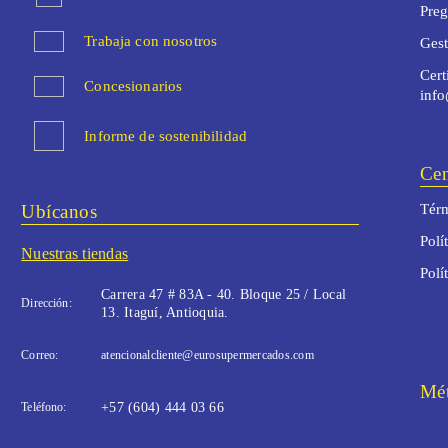
Preg
Trabaja con nosotros
Ges
Cert
Concesionarios
inf
Informe de sostenibilidad
Cen
Ubícanos
Térm
Polí
Nuestras tiendas
Polí
Carrera 47 # 83A - 40. Bloque 25 / Local
Dirección:
13. Itaguí, Antioquia.
Correo:
atencionalcliente@eurosupermercados.com
Mét
Teléfono:
+57 (604) 444 03 66