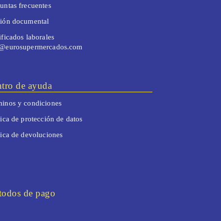
untas frecuentes
tión documental
ificados laborales
o@eurosupermercados.com
tro de ayuda
inos y condiciones
tica de protección de datos
tica de devoluciones
odos de pago