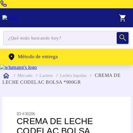
Venta Telefonica:
(604) 320-2130
WhatsApp:
(302) 262-4104
Método de entrega
CREMA DE
Mercado
Lacteos
Leches liquidas
LECHE CODELAC BOLSA *900GR
ID #
30206
CREMA DE LECHE
CODELAC BOLSA