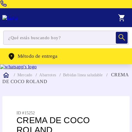
Venta Telefonica:
(604) 320-2130
WhatsApp:
(302) 262-4104
Método de entrega
CREMA
Mercado
Abarrotes
Bebidas linea saludable
DE COCO ROLAND
ID #
15252
CREMA DE COCO
ROLAND