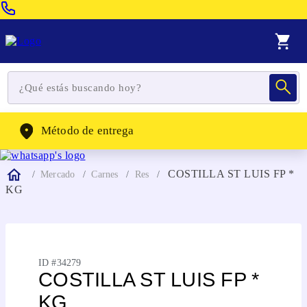
Venta Telefonica:
(604) 320-2130
WhatsApp:
(302) 262-4104
Método de entrega
COSTILLA ST LUIS FP *
Mercado
Carnes
Res
KG
ID #
34279
COSTILLA ST LUIS FP *
KG