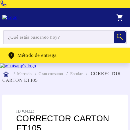
Venta Telefonica:
(604) 320-2130
WhatsApp:
(302) 262-4104
Método de entrega
CORRECTOR
Mercado
Gran consumo
Escolar
CARTON ET105
ID #
34323
CORRECTOR CARTON
ET105