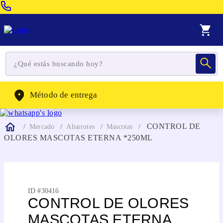
Venta Telefonica:
(604) 320-2130
WhatsApp:
(302) 262-4104
Método de entrega
CONTROL DE
Mercado
Abarrotes
Mascotas
OLORES MASCOTAS ETERNA *250ML
ID #
30416
CONTROL DE OLORES
MASCOTAS ETERNA