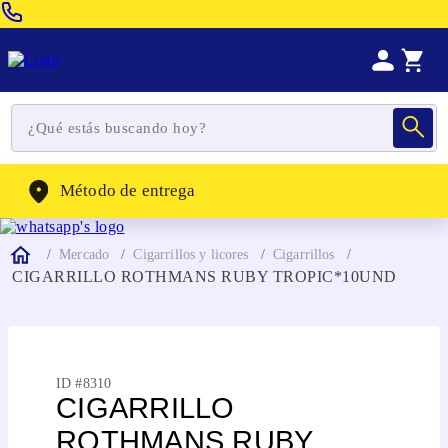
Venta Telefonica:
(604) 320-2130
WhatsApp:
(302) 262-4104
Método de entrega
Mercado
Cigarrillos y licores
Cigarrillos
CIGARRILLO ROTHMANS RUBY TROPIC*10UND
ID #
8310
CIGARRILLO
ROTHMANS RUBY