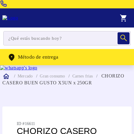
Venta Telefonica:
(604) 320-2130
WhatsApp:
(302) 262-4104
Método de entrega
CHORIZO
Mercado
Gran consumo
Carnes frias
CASERO BUEN GUSTO X5UN x 250GR
ID #
16611
CHORIZO CASERO