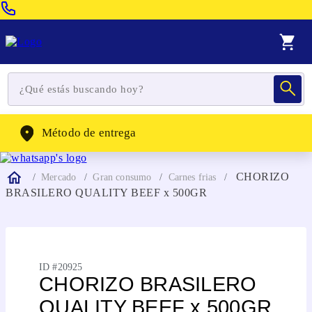
Venta Telefonica:
(604) 320-2130
WhatsApp:
(302) 262-4104
Método de entrega
CHORIZO
Mercado
Gran consumo
Carnes frias
BRASILERO QUALITY BEEF x 500GR
ID #
20925
CHORIZO BRASILERO
QUALITY BEEF x 500GR