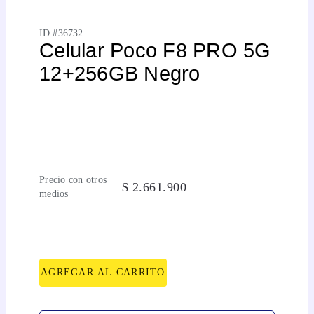
ID #
36732
Celular Poco F8 PRO 5G
12+256GB Negro
Precio con otros
$
2
.
661
.
900
medios
AGREGAR AL CARRITO