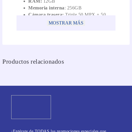
RAM:
12GB
Memoria interna
: 256GB
Cámara trasera:
Triple 50 MPX + 50
MPX + 8 MPX
MOSTRAR MÁS
Cámara frontal:
Single 20 MPX
Batería:
6210 mAh
OS:
Android 16
Productos relacionados
¡Entérate de TODAS las promociones especiales que