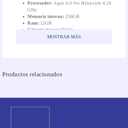
Procesador:
Hexa-core 4.26
Apple A19 Pro
GHz
Memoria interna:
256GB
Ram:
12GB
Cámara trasera:
Triple
48MP+48MP+48MP
MOSTRAR MÁS
Cámara frontal:
Single 18MP
Batería:
3988 mAh
OS:
iOS 26
Productos relacionados