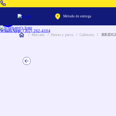
Venta Telefonica:
(604) 320-2130
Método de entrega
WhatsApp:
(302) 262-4104
BRIDG
Mercado
Dulces y parva
Galleteria