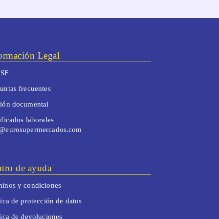
ormación Legal
SF
untas frecuentes
tión documental
ificados laborales
o@eurosupermercados.com
tro de ayuda
inos y condiciones
tica de protección de datos
tica de devoluciones