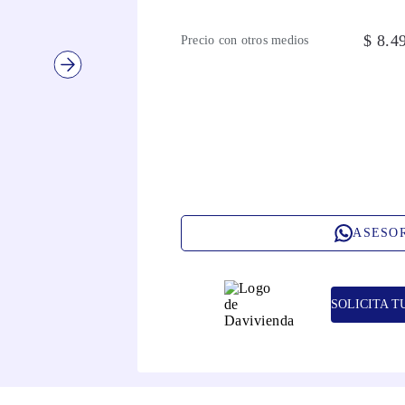
$
8
.
4
Precio con otros medios
ASESO
SOLICITA T