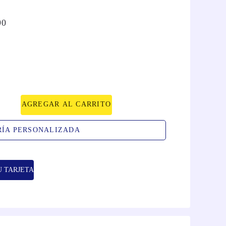
90
AGREGAR AL CARRITO
RÍA PERSONALIZADA
U TARJETA