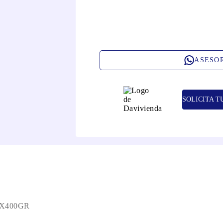
ASESO
SOLICITA T
X400GR