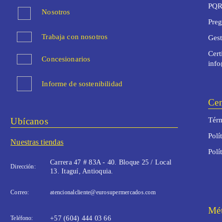
PQR
Nosotros
Preg
Trabaja con nosotros
Ges
Cert
Concesionarios
inf
Informe de sostenibilidad
Cen
Ubícanos
Térm
Polí
Nuestras tiendas
Polí
Carrera 47 # 83A - 40. Bloque 25 / Local
Dirección:
13. Itaguí, Antioquia.
Correo:
atencionalcliente@eurosupermercados.com
Mét
Teléfono:
+57 (604) 444 03 66