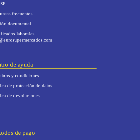
SF
untas frecuentes
tión documental
ificados laborales
o@eurosupermercados.com
tro de ayuda
inos y condiciones
tica de protección de datos
tica de devoluciones
odos de pago