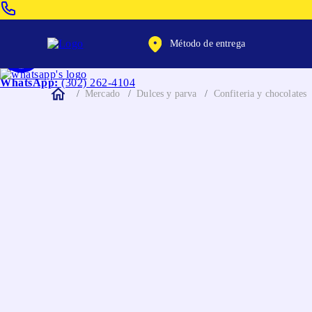
Venta Telefonica:
(604) 320-2130
Método de entrega
WhatsApp:
(302) 262-4104
Mercado
Dulces y parva
Confiteria y chocolates