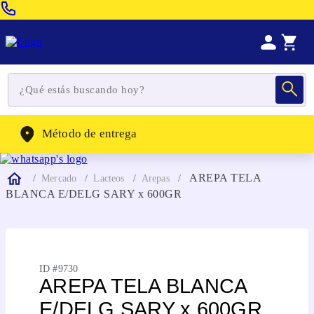
Venta Telefonica:
(604) 320-2130
WhatsApp:
(302) 262-4104
Método de entrega
AREPA TELA
Mercado
Lacteos
Arepas
BLANCA E/DELG SARY x 600GR
ID #
9730
AREPA TELA BLANCA
E/DELG SARY x 600GR