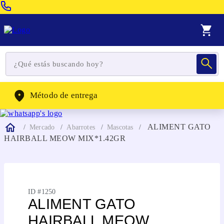
Venta Telefonica:
(604) 320-2130
WhatsApp:
(302) 262-4104
Método de entrega
ALIMENT GATO
Mercado
Abarrotes
Mascotas
HAIRBALL MEOW MIX*1.42GR
ID #
1250
ALIMENT GATO
HAIRBALL MEOW