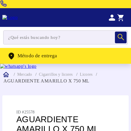
Venta Telefonica:
(604) 320-2130
WhatsApp:
(302) 262-4104
Método de entrega
Mercado
Cigarrillos y licores
Licores
AGUARDIENTE AMARILLO X 750 ML
ID #
25578
AGUARDIENTE
AMARILLO X 750 ML