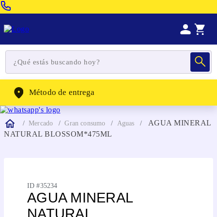
Venta Telefonica:
(604) 320-2130
WhatsApp:
(302) 262-4104
Método de entrega
AGUA MINERAL
Mercado
Gran consumo
Aguas
NATURAL BLOSSOM*475ML
ID #
35234
AGUA MINERAL
NATURAL