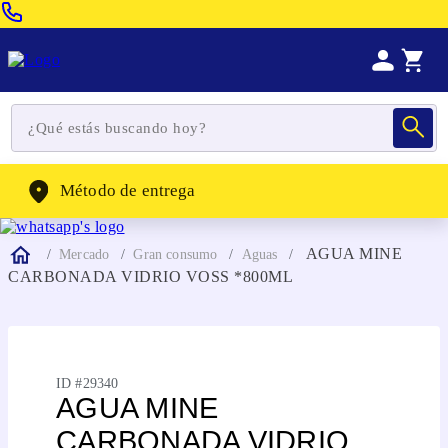
Venta Telefonica:
(604) 320-2130
WhatsApp:
(302) 262-4104
Método de entrega
AGUA MINE
Mercado
Gran consumo
Aguas
CARBONADA VIDRIO VOSS *800ML
ID #
29340
AGUA MINE
CARBONADA VIDRIO