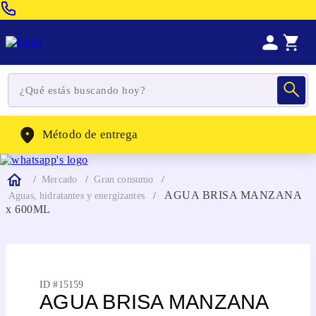
Venta Telefonica:
(604) 320-2130
WhatsApp:
(302) 262-4104
Método de entrega
Mercado
Gran consumo
AGUA BRISA MANZANA
Aguas, hidratantes y energizantes
x 600ML
ID #
15159
AGUA BRISA MANZANA