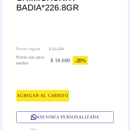
BADIA*226.8GR
Precio regular
$
23
.
250
Precio con otros
-
20%
$
18
.
600
medios
AGREGAR AL CARRITO
ASESORÍA PERSONALIZADA