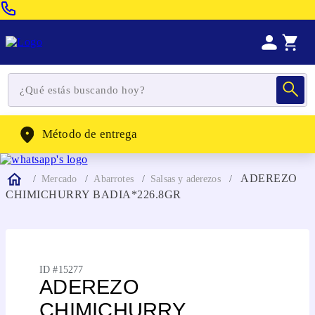
Venta Telefonica:
(604) 320-2130
WhatsApp:
(302) 262-4104
Método de entrega
ADEREZO
Mercado
Abarrotes
Salsas y aderezos
CHIMICHURRY BADIA*226.8GR
ID #
15277
ADEREZO
CHIMICHURRY