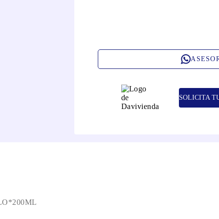
ASESO
SOLICITA T
LO*200ML