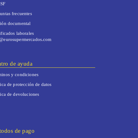
SF
untas frecuentes
tión documental
ificados laborales
o@eurosupermercados.com
tro de ayuda
inos y condiciones
tica de protección de datos
tica de devoluciones
odos de pago