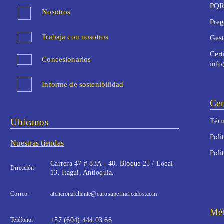
PQR
Nosotros
Preg
Trabaja con nosotros
Ges
Cert
Concesionarios
inf
Informe de sostenibilidad
Cen
Ubícanos
Térm
Polí
Nuestras tiendas
Polí
Carrera 47 # 83A - 40. Bloque 25 / Local
Dirección:
13. Itaguí, Antioquia.
Correo:
atencionalcliente@eurosupermercados.com
Mét
Teléfono:
+57 (604) 444 03 66