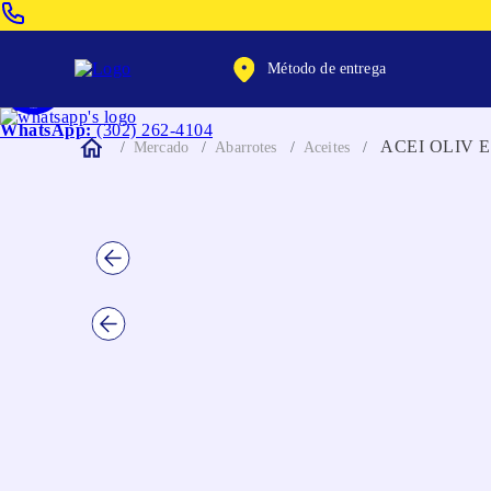
Venta Telefonica:
(604) 320-2130
Método de entrega
WhatsApp:
(302) 262-4104
ACEI OLIV 
Mercado
Abarrotes
Aceites