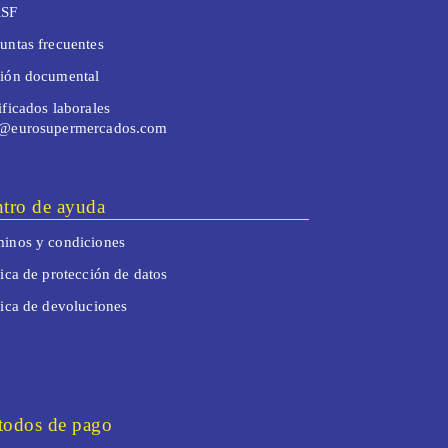
SF
untas frecuentes
tión documental
ificados laborales
o@eurosupermercados.com
tro de ayuda
inos y condiciones
tica de protección de datos
tica de devoluciones
odos de pago