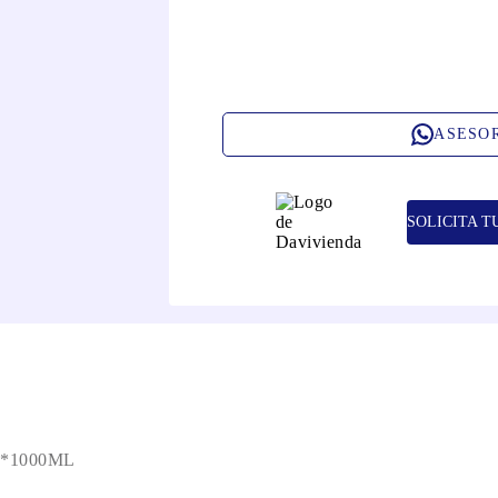
ASESO
SOLICITA T
*1000ML