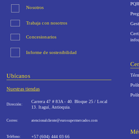
PQR
Nosotros
Preg
Trabaja con nosotros
Ges
Cert
Concesionarios
inf
Informe de sostenibilidad
Cen
Ubícanos
Térm
Polí
Nuestras tiendas
Polí
Carrera 47 # 83A - 40. Bloque 25 / Local
Dirección:
13. Itaguí, Antioquia.
Correo:
atencionalcliente@eurosupermercados.com
Mét
Teléfono:
+57 (604) 444 03 66