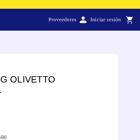
Proveedores
RG OLIVETTO
L
600