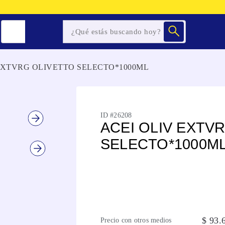
EXTVRG OLIVETTO SELECTO*1000ML
ID #
26208
ACEI OLIV EXTV
SELECTO*1000M
$
93
.
Precio con otros medios