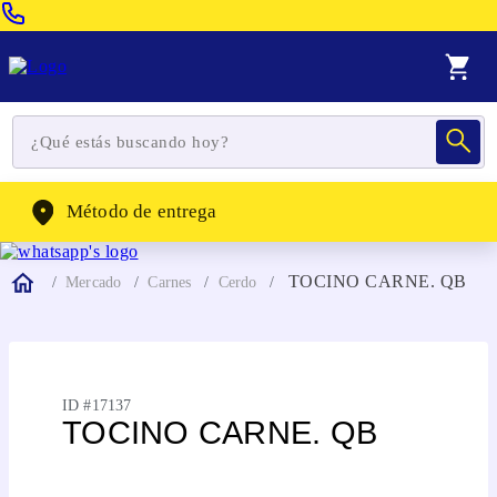
Venta Telefonica:
(604) 320-2130
WhatsApp:
(302) 262-4104
Método de entrega
TOCINO CARNE. QB
Mercado
Carnes
Cerdo
ID #
17137
TOCINO CARNE. QB