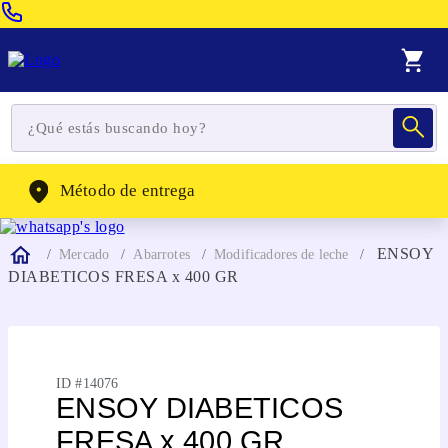
Venta Telefonica:
(604) 320-2130
WhatsApp:
(302) 262-4104
Método de entrega
ENSOY
Mercado
Abarrotes
Modificadores de leche
DIABETICOS FRESA x 400 GR
ID #
14076
ENSOY DIABETICOS
FRESA x 400 GR