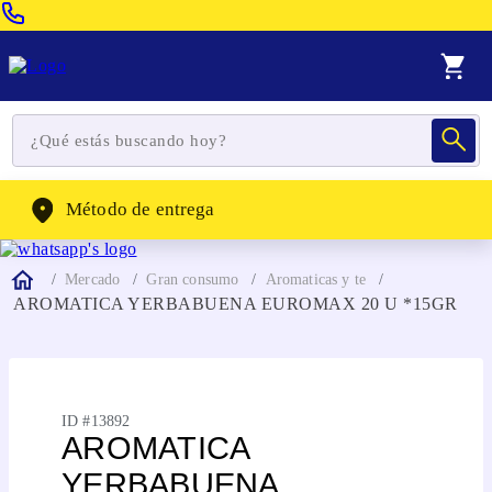
Venta Telefonica:
(604) 320-2130
WhatsApp:
(302) 262-4104
Método de entrega
Mercado
Gran consumo
Aromaticas y te
AROMATICA YERBABUENA EUROMAX 20 U *15GR
ID #
13892
AROMATICA
YERBABUENA