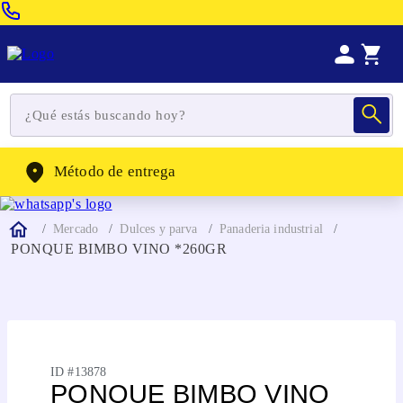
Venta Telefonica:
(604) 320-2130
WhatsApp:
(302) 262-4104
Método de entrega
Mercado
Dulces y parva
Panaderia industrial
PONQUE BIMBO VINO *260GR
ID #
13878
PONQUE BIMBO VINO