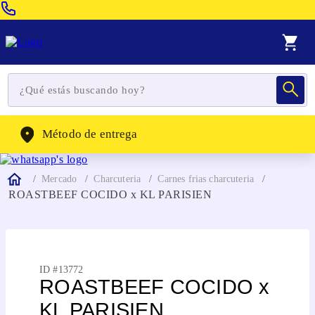
Venta Telefonica:
(604) 320-2130
WhatsApp:
(302) 262-4104
Método de entrega
Mercado
Charcuteria
Carnes frias charcuteria
ROASTBEEF COCIDO x KL PARISIEN
ID #
13772
ROASTBEEF COCIDO x
KL PARISIEN