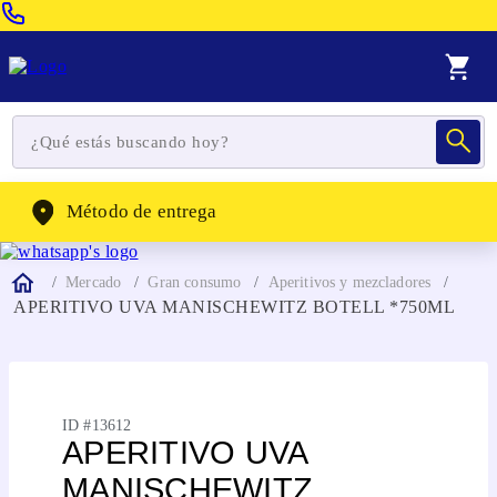
Venta Telefonica:
(604) 320-2130
WhatsApp:
(302) 262-4104
Método de entrega
Mercado
Gran consumo
Aperitivos y mezcladores
APERITIVO UVA MANISCHEWITZ BOTELL *750ML
ID #
13612
APERITIVO UVA
MANISCHEWITZ