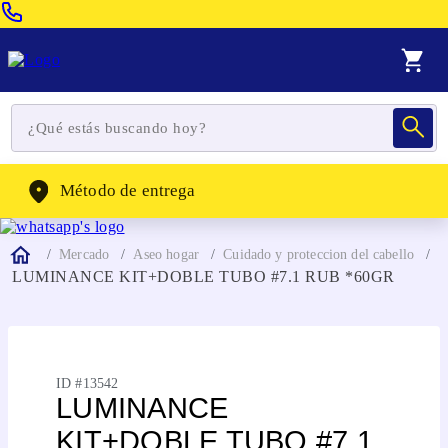
Venta Telefonica:
(604) 320-2130
WhatsApp:
(302) 262-4104
Método de entrega
Mercado
Aseo hogar
Cuidado y proteccion del cabello
LUMINANCE KIT+DOBLE TUBO #7.1 RUB *60GR
ID #
13542
LUMINANCE
KIT+DOBLE TUBO #7.1