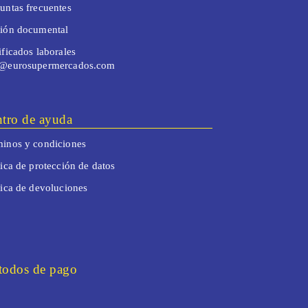
untas frecuentes
tión documental
ificados laborales
o@eurosupermercados.com
tro de ayuda
inos y condiciones
tica de protección de datos
tica de devoluciones
odos de pago