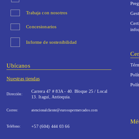
Preg
Trabaja con nosotros
Ges
Cert
Concesionarios
inf
Informe de sostenibilidad
Cen
Ubícanos
Térm
Polí
Nuestras tiendas
Polí
Carrera 47 # 83A - 40. Bloque 25 / Local
Dirección:
13. Itaguí, Antioquia.
Correo:
atencionalcliente@eurosupermercados.com
Mét
Teléfono:
+57 (604) 444 03 66