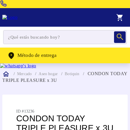
Venta Telefonica:
(604) 320-2130
WhatsApp:
(302) 262-4104
Método de entrega
CONDON TODAY
Mercado
Aseo hogar
Botiquin
TRIPLE PLEASURE x 3U
ID #
13236
CONDON TODAY
TRIPLE PLEASURE x 3U