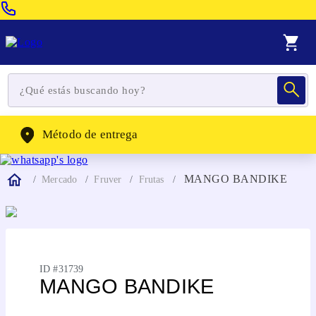
Venta Telefonica:
(604) 320-2130
WhatsApp:
(302) 262-4104
Método de entrega
MANGO BANDIKE
Mercado
Fruver
Frutas
ID #
31739
MANGO BANDIKE