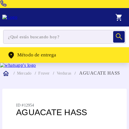
Venta Telefonica:
(604) 320-2130
WhatsApp:
(302) 262-4104
Método de entrega
AGUACATE HASS
Mercado
Fruver
Verduras
ID #
12954
AGUACATE HASS