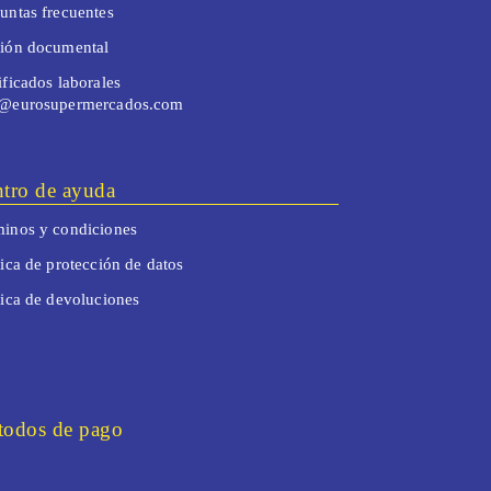
untas frecuentes
tión documental
ificados laborales
o@eurosupermercados.com
tro de ayuda
inos y condiciones
tica de protección de datos
tica de devoluciones
odos de pago