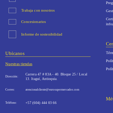
Preg
Trabaja con nosotros
Ges
Cert
Concesionarios
inf
Informe de sostenibilidad
Cen
Ubícanos
Térm
Polí
Nuestras tiendas
Polí
Carrera 47 # 83A - 40. Bloque 25 / Local
Dirección:
13. Itaguí, Antioquia.
Correo:
atencionalcliente@eurosupermercados.com
Mét
Teléfono:
+57 (604) 444 03 66