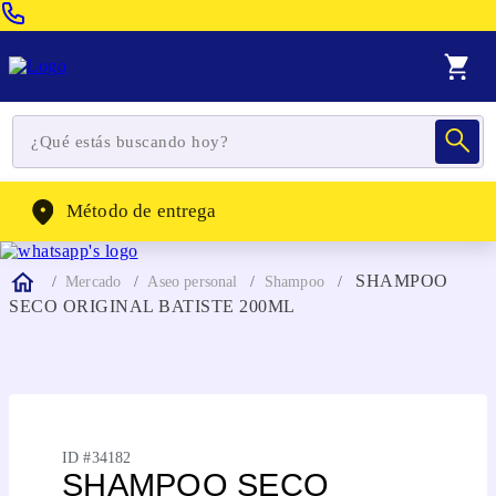
Venta Telefonica:
(604) 320-2130
WhatsApp:
(302) 262-4104
Método de entrega
SHAMPOO
Mercado
Aseo personal
Shampoo
SECO ORIGINAL BATISTE 200ML
ID #
34182
SHAMPOO SECO