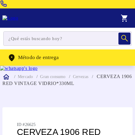
Venta Telefonica:
(604) 320-2130
WhatsApp:
(302) 262-4104
Método de entrega
CERVEZA 1906
Mercado
Gran consumo
Cervezas
RED VINTAGE VIDRIO*330ML
ID #
26625
CERVEZA 1906 RED