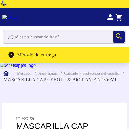
Venta Telefonica:
(604) 320-2130
WhatsApp:
(302) 262-4104
Método de entrega
Mercado
Aseo hogar
Cuidado y proteccion del cabello
MASCARILLA CAP CEBOLL & BIOT ANIAN*350ML
ID #
26159
MASCARILLA CAP