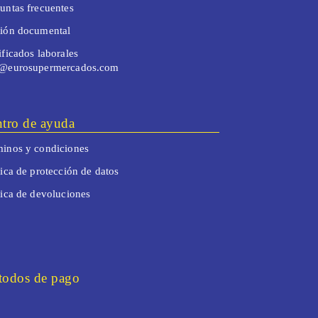
untas frecuentes
tión documental
ificados laborales
o@eurosupermercados.com
tro de ayuda
inos y condiciones
tica de protección de datos
tica de devoluciones
odos de pago