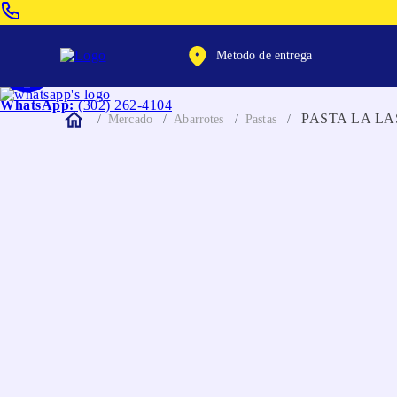
Venta Telefonica:
(604) 320-2130
Método de entrega
WhatsApp:
(302) 262-4104
PASTA LA L
Mercado
Abarrotes
Pastas