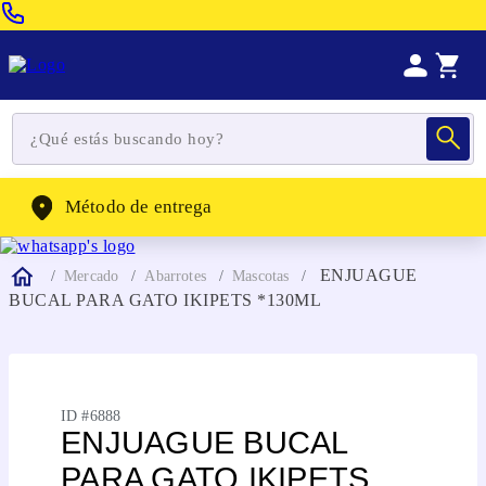
Venta Telefonica:
(604) 320-2130
WhatsApp:
(302) 262-4104
Método de entrega
ENJUAGUE
Mercado
Abarrotes
Mascotas
BUCAL PARA GATO IKIPETS *130ML
ID #
6888
ENJUAGUE BUCAL
PARA GATO IKIPETS