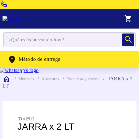
Venta Telefonica:
(604) 320-2130
WhatsApp:
(302) 262-4104
Método de entrega
JARRA x 2
Mercado
Abarrotes
Para casa y cocina
LT
ID #
2912
JARRA x 2 LT