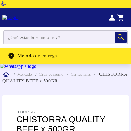
Venta Telefonica:
(604) 320-2130
WhatsApp:
(302) 262-4104
Método de entrega
CHISTORRA
Mercado
Gran consumo
Carnes frias
QUALITY BEEF x 500GR
ID #
20926
CHISTORRA QUALITY
BEEF x 500GR